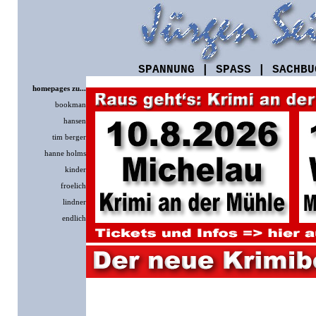
SPANNUNG
|
SPASS
|
SACHBU
homepages zu...
bookman
hansen
tim berger
hanne holms
kinder
froelich
lindner
endlich